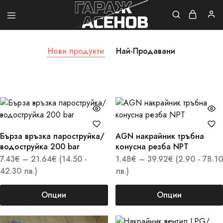
Гараж
Асенов
Нови продукти
Най-Продавани
Бърза връзка пароструйка/
AGN накрайник тръбна
водоструйка 200 bar
конусна резба NPT
7.43
€
–
21.64
€
(14.50 -
1.48
€
–
39.92
€
(2.90 - 78.10
42.30 лв.)
лв.)
Опции
Опции