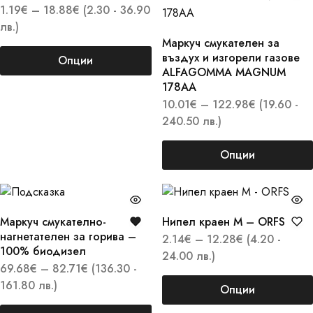
1.19
€
–
18.88
€
(2.30 - 36.90
лв.)
Маркуч смукателен за
въздух и изгорели газове
Опции
ALFAGOMMA MAGNUM
178AA
10.01
€
–
122.98
€
(19.60 -
240.50 лв.)
Опции
Маркуч смукателно-
Нипел краен M – ORFS
нагнетателен за горива –
2.14
€
–
12.28
€
(4.20 -
100% биодизел
24.00 лв.)
69.68
€
–
82.71
€
(136.30 -
161.80 лв.)
Опции