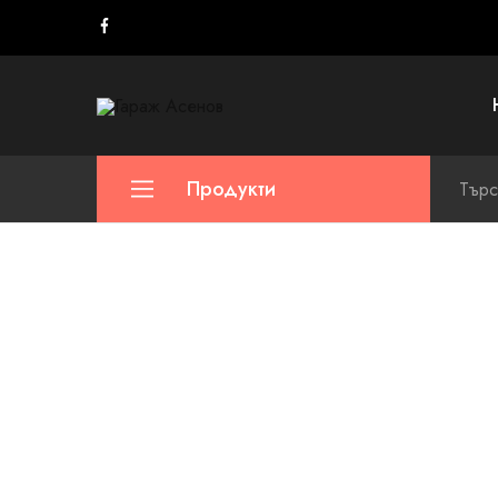
Гараж
Асенов
Продукти
Хидравлични маркучи
Тръби за хидравлични системи
Скоби за маркучи и тръби
Накрайници за маркучи
Фитинги – хидравлика
Разпределители – хидравлика