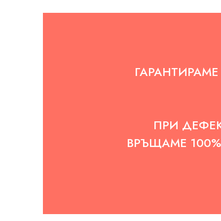
Маркучи за водо- и пароструйки
Маркучи за въздух
Маркучи за вода
ГАРАНТИРАМЕ 
Маркучи за минерални масла
Маркучи за горива и масла
Маркучи за пара и гореща вода
ПРИ ДЕФЕК
Маркучи – селско стопанство
ВРЪЩАМЕ 100% 
Маркучи абразиво-устойчиви
Маркучи за бензиностанции
Маркучи за бетон-помпи