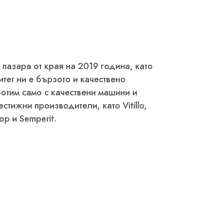
 пазара от края на 2019 година, като
тет ни е бързото и качествено
отим само с качествени машини и
рестижни производители, като
Vitillo,
lop
и
Semperit.