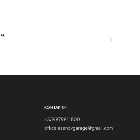
н.
КОНТАКТИ
+359879811800
office.asenovgarage@gmail.com