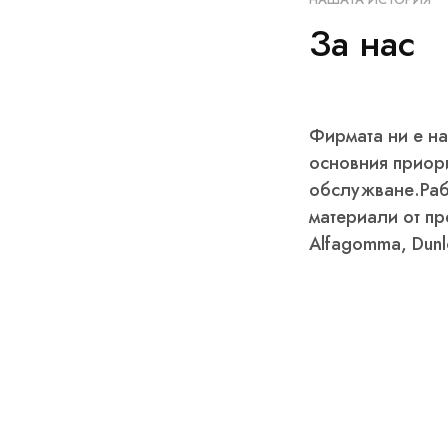
За нас
Фирмата ни е на
основния приори
обслужване.
Раб
материали от п
Alfagomma, Dun