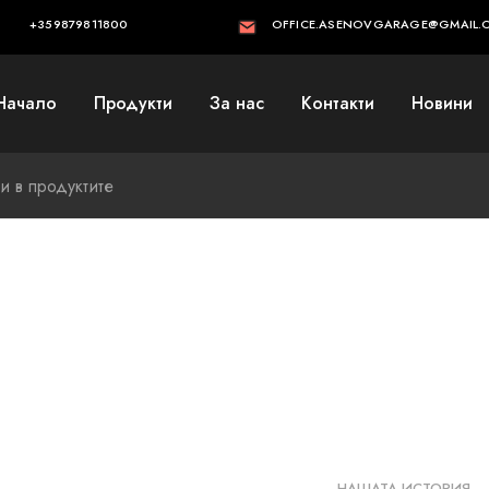
+359879811800
OFFICE.ASENOVGARAGE@GMAIL.
Начало
Продукти
За нас
Контакти
Новини
НАШАТА ИСТОРИЯ