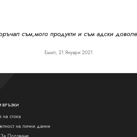
оръчал съм,мого продукти и съм адски доволе
Емил, 21 Януари 2021
И ВРЪЗКИ
 на стока
елност на лични данни
 За Ползване