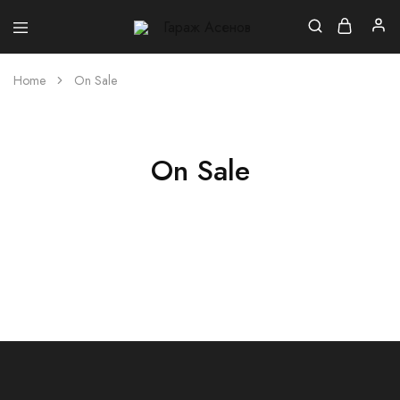
Гараж
Асенов
Home
On Sale
On Sale