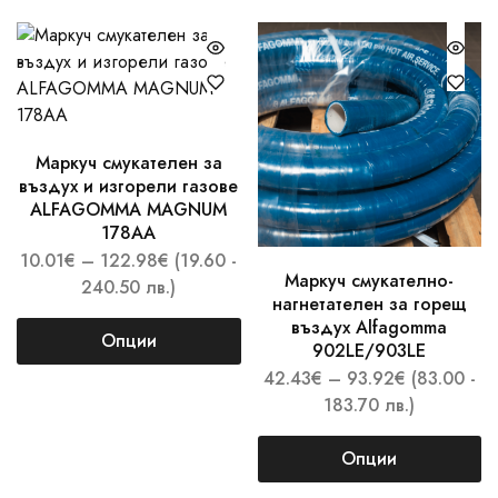
Маркуч смукателен за
въздух и изгорели газове
ALFAGOMMA MAGNUM
178AA
10.01
€
–
122.98
€
(19.60 -
Маркуч смукателно-
240.50 лв.)
нагнетателен за горещ
въздух Alfagomma
Опции
902LE/903LE
42.43
€
–
93.92
€
(83.00 -
183.70 лв.)
Опции