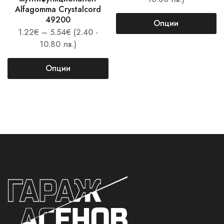
Alfagomma Crystalcord
49200
Опции
1.22
€
–
5.54
€
(2.40 -
10.80 лв.)
Опции