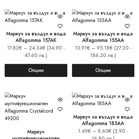
Маркуч за въздух и вода
Маркуч за въздух и вода
Alfagomma 157AK
Alfagomma 155AA
17.82
€
–
24.34
€
(34.90 -
13.91
€
–
95.18
€
(27.20 -
47.60 лв.)
186.20 лв.)
Опции
Опции
Маркуч за въздух и вода
Alfagomma 185AA
1.49
€
–
8.60
€
(2.90 -
Маркуч
мултифункционален
16.80 лв.)