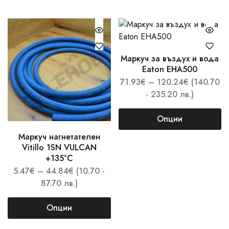
Маркуч за въздух и вода
Eaton EHA500
71.93
€
–
120.24
€
(140.70
- 235.20 лв.)
Опции
Маркуч нагнетателен
Vitillo 1SN VULCAN
+135°C
5.47
€
–
44.84
€
(10.70 -
87.70 лв.)
Опции