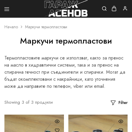
Гараж
Асенов
Начало
Маркучи термопластови
Маркучи термопластови
Термопластовите маркучи се използват, както за пренос
на масло в хидравлични системи, така и за пренос на
спирачна течност при съединители и спирачки. Могат да
бъдат окомплектовани с накрайници, като уточнения
може да направите по телефон, viber или email.
Showing
3
of
3
продукти
Filter