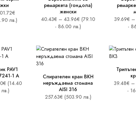
ъжки
ремаркета (гондола)
ремарке
женски
01.72
€
40.43
€
–
43.96
€
(79.10
39.69
€
–
.90 лв.)
- 86.00 лв.)
- 8
ик PAV1
Трипъте
7241-1 A
кр
Спирателен кран BKH
неръждаема стомана
50
€
(14.40
39.48
€
–
AISI 316
 лв.)
- 16
257.63
€
(503.90 лв.)