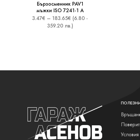
Маркучи за пренос на химикали
Бързосменник PAV1
мъжки ISO 7241-1 A
Маркучи за турбозоли
3.47
€
–
183.65
€
(6.80 -
359.20 лв.)
Маркучи за храни
Маркучи каналопочистване
Маркучи мултифункционални
Маркучи полиуретанови/въздуховоди
ПНЕВМАТИКА – шлаухи и адаптери
Други
ПОЛЕЗН
Връщане
Поверит
Условия