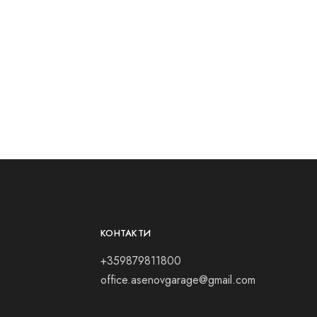
КОНТАКТИ
+359879811800
office.asenovgarage@gmail.com