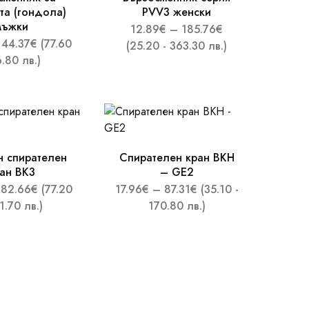
та (гондола)
PVV3 женски
мъжки
12.89
€
–
185.76
€
44.37
€
(77.60
(25.20 - 363.30 лв.)
6.80 лв.)
н спирателен
Спирателен кран ВКН
ан BK3
– GE2
82.66
€
(77.20
17.96
€
–
87.31
€
(35.10 -
1.70 лв.)
170.80 лв.)