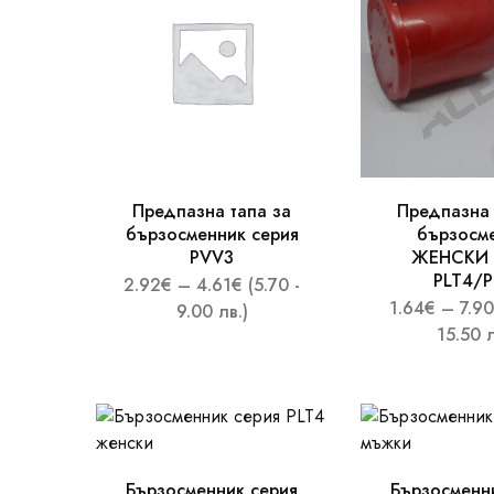
Предпазители за маркучи
Маркучи за автохидравлика
Маркучи за автоклиматици
Спирачни маркучи
Предпазна тапа за
Предпазна 
бързосменник серия
бързосм
Маркучи за антифриз
PVV3
ЖЕНСКИ 
PLT4/P
Маркучи тефлонови
2.92
€
–
4.61
€
(5.70 -
1.64
€
–
7.90
9.00 лв.)
Маркучи термопластови
15.50 л
Силиконови маркучи/съединения
Маркучи за прехвърляне на газове
Маркучи за технически газове
Бързосменник серия
Бързосменн