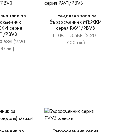
зна тапа за
Предпазна тапа за
осменник
бързосменник МЪЖКИ
КИ серия
серия PAV1/PBV3
V1/PBV3
1.10
€
–
3.58
€
(2.20 -
3.58
€
(2.20 -
7.00 лв.)
00 лв.)
сменник за
Бързосменник серия