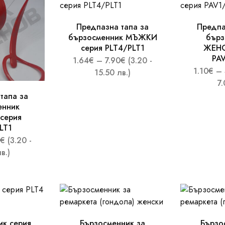
Предпазна тапа за
Предпа
бързосменник МЪЖКИ
бърз
серия PLT4/PLT1
ЖЕНС
PA
1.64
€
–
7.90
€
(3.20 -
1.10
€
–
15.50 лв.)
7.
тапа за
енник
серия
LT1
€
(3.20 -
в.)
ик серия
Бързосменник за
Бързо