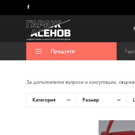
Гараж
Асенов
Продукти
Хидравлични маркучи
За допълнителни въпроси и консултации, свържете
Тръби за хидравлични системи
Скоби за маркучи и тръби
Категория
Размер
Накрайници за маркучи
Фитинги – хидравлика
Разпределители – хидравлика