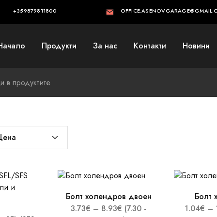
+359879811800
OFFICE.ASENOVGARAGE@GMAIL.
Начало
Продукти
За нас
Контакти
Новини
Цена
Болт холендров двоен
Болт 
3.73
€
–
8.93
€
(7.30 -
1.04
€
–