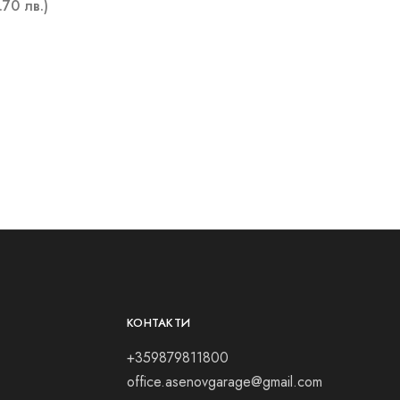
.70 лв.)
КОНТАКТИ
+359879811800
office.asenovgarage@gmail.com