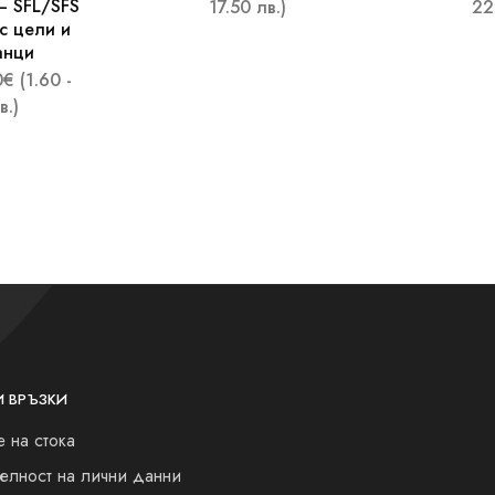
– SFL/SFS
17.50 лв.)
22
с цели и
анци
0
€
(1.60 -
в.)
И ВРЪЗКИ
 на стока
елност на лични данни