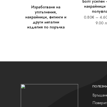
Болт усилен 
накрайници 
Изработване на
Предпазители за маркучи
полуфл
уплътнения,
накрайници, фитинги и
0.80
€
–
4.6
Маркучи за автохидравлика
други метални
9.00 л
изделия по поръчка
Маркучи за автоклиматици
Спирачни маркучи
Маркучи за антифриз
Маркучи тефлонови
Маркучи термопластови
Силиконови маркучи/съединения
ПОЛЕЗН
Маркучи за прехвърляне на газове
Връщане
Маркучи за технически газове
Поверит