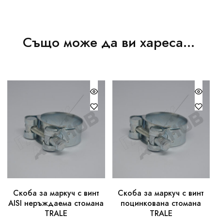
Също може да ви хареса…
Скоба за маркуч с винт
Скоба за маркуч с винт
AISI неръждаемa стомана
поцинкована стомана
TRALE
TRALE