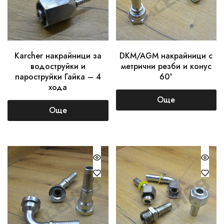
Karcher накрайници за
DKM/AGM накрайници с
водоструйки и
метрични резби и конус
пароструйки Гайка – 4
60°
хода
Още
Още