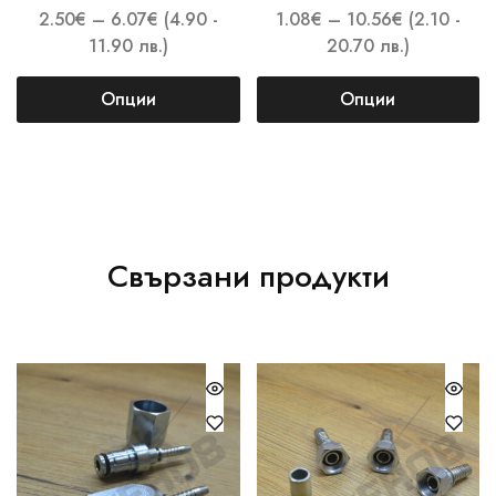
2.50
€
–
6.07
€
(4.90 -
1.08
€
–
10.56
€
(2.10 -
11.90 лв.)
20.70 лв.)
Опции
Опции
Свързани продукти