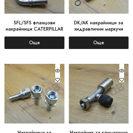
SFL/SFS фланцови
DK/AK накрайници за
накрайници CATERPILLAR
хидравлични маркучи
Още
Още
Накрайници за
Накрайник за климатични