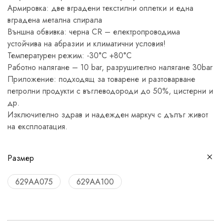
Армировка: две вградени текстилни оплетки и една
вградена метална спирала
Външна обвивка: черна СR – електропроводима
устойчива на абразии и климатични условия!
Температурен режим: -30°С +80°С
Работно налягане – 10 bar, разрушително налягане 30bar
Приложение: подходящ за товарене и разтоварване
петролни продукти с въглеводороди до 50%, цистерни и
др.
Изключително здрав и надежден маркуч с дълъг живот
на експлоатация.
Размер
629АА075
629АА100