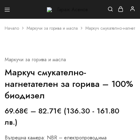
Гараж
Асенов
Начало
Маркучи за горива и масла
Маркуч смукателно-нагнетат
Маркучи за горива и масла
Маркуч смукателно-
нагнетателен за горива – 100%
биодизел
69.68
€
–
82.71
€
(136.30 - 161.80
лв.)
Вътрешна камера: NВR – електропроводима