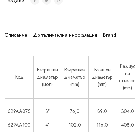
Сподели
Описание
Допълнителна информация
Brand
Радиу
Вътрешен
Вътрешен
Външен
на
Код
диаметър
диаметър
диаметър
огъван
(цол)
(mm)
(mm)
(mm)
629AA075
3″
76,0
89,0
304,0
629AA100
4″
102,0
116,0
408,0