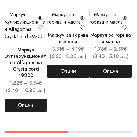
Маркуч за горива
Маркуч за горива
и масла
и масла
3.31
€
–
4.19
€
1.76
€
–
2.59
€
Маркуч
М
мултифункционал
(6.50 - 8.20 лв.)
(3.40 - 5.10 лв.)
ен Alfagomma
Crystalcord
Опции
Опции
49200
1.22
€
–
5.54
€
(3
(2.40 - 10.80 лв.)
Опции