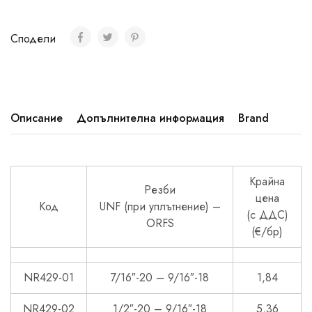
Сподели
Описание
Допълнителна информация
Brand
Крайна
Резби
цена
Код
UNF (при уплътнение) –
(с ДДС)
ОRFS
(€/бр)
NR429-01
7/16″-20 – 9/16″-18
1,84
NR429-02
1/2″-20 – 9/16″-18
5,36