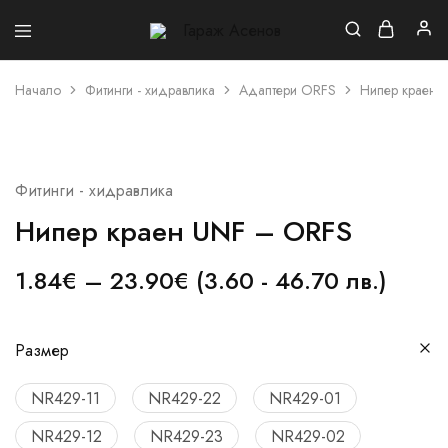
Гараж
Асенов
Начало
Фитинги - хидравлика
Адаптери ORFS
Нипер краен 
Фитинги - хидравлика
Нипер краен UNF – ORFS
1.84
€
–
23.90
€
(3.60 - 46.70 лв.)
Размер
NR429-11
NR429-22
NR429-01
NR429-12
NR429-23
NR429-02