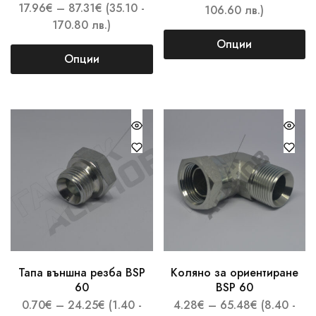
17.96
€
–
87.31
€
(35.10 -
106.60 лв.)
170.80 лв.)
Опции
Опции
Тапа външна резба BSP
Коляно за ориентиране
60
BSP 60
0.70
€
–
24.25
€
(1.40 -
4.28
€
–
65.48
€
(8.40 -