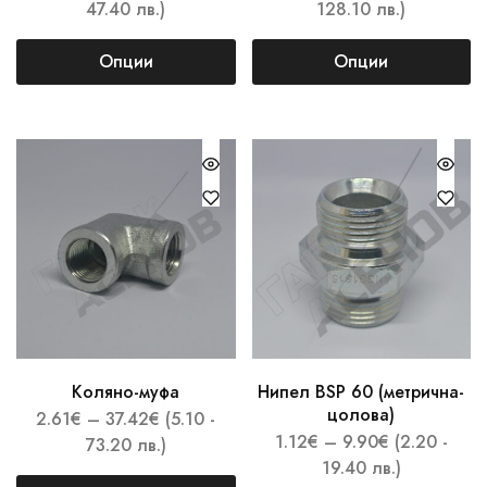
47.40 лв.)
128.10 лв.)
Опции
Опции
Коляно-муфа
Нипел BSP 60 (метрична-
цолова)
2.61
€
–
37.42
€
(5.10 -
1.12
€
–
9.90
€
(2.20 -
73.20 лв.)
19.40 лв.)