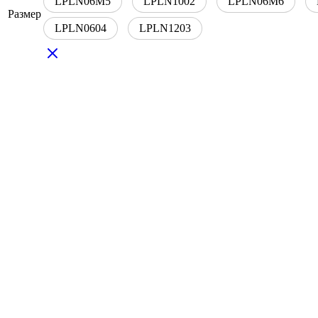
LPLN06M5
LPLN1002
LPLN06M6
Размер
LPLN0604
LPLN1203