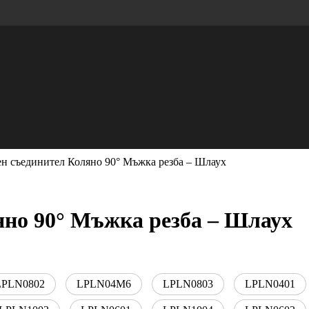
н съединител Коляно 90° Мъжка резба – Шлаух
яно 90° Мъжка резба – Шлаух
LPLN0802
LPLN04M6
LPLN0803
LPLN0401