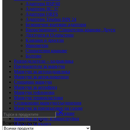
Адаптери BSP 60
Адаптери JIC 37
Адаптери ORFS
Адаптери Тръбни DIN 24
Безконечни въртящи адаптори
Бързосменници, Спирателни кранове, Други
Дихтунги и О-пръстени
Клапани и дросели
Манометри
Спирателни кранове
Болтове
Разпределители – хидравлика
Предпазители за маркучи
Маркучи за автохидравлика
Маркучи за автоклиматици
Спирачни маркучи
Маркучи за антифриз
Маркучи тефлонови
Маркучи термопластови
Силиконови маркучи/съединения
Маркучи за прехвърляне на газове
Маркучи за технически газове
Маркучи за водо- и пароструйки
Всички продукти
Маркучи за въздух
Маркучи за вода