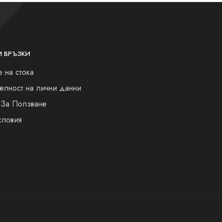
И ВРЪЗКИ
 на стока
елност на лични данни
 За Ползване
словия