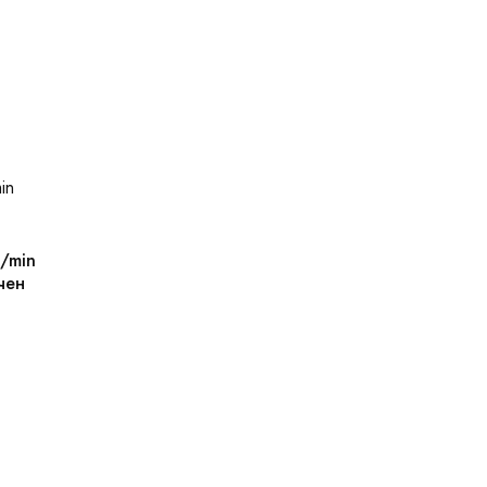
/min
чен