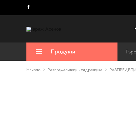
Гараж
Асенов
Продукти
Начало
Разпределители - хидравлика
РАЗПРЕДЕЛИТ
Хидравлични маркучи
Тръби за хидравлични системи
Скоби за маркучи и тръби
Накрайници за маркучи
Фитинги – хидравлика
Разпределители – хидравлика