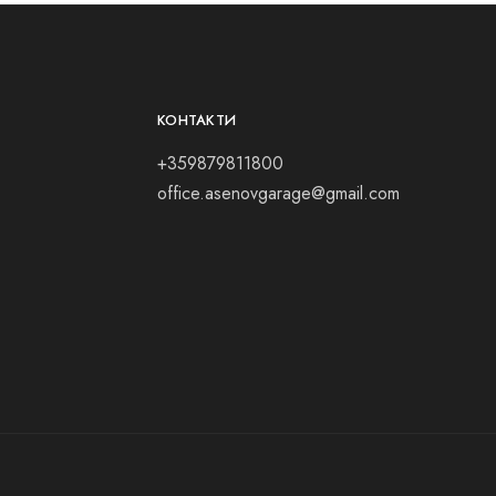
КОНТАКТИ
+359879811800
office.asenovgarage@gmail.com