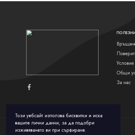
ПОЛЕЗН
Връщане
Поверит
Условия
Общи у
За нас
Този уебсайт използва бисквитки и иска
вашите лични данни, за да подобри
© 2023 All rights reserved.
изживяването ви при сърфиране.