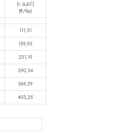
(с ДДС)
(€/бр)
111,51
159,95
231,19
290,34
369,59
403,25