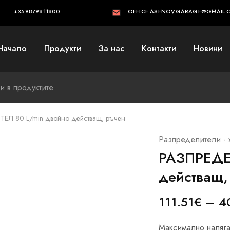
+359879811800
OFFICE.ASENOVGARAGE@GMAIL.
Начало
Продукти
За нас
Контакти
Новини
ЕЛ 80 L/min двойно действащ, ръчен
Разпределители - 
РАЗПРЕДЕ
действащ,
111.51
€
–
4
Максимално наляга