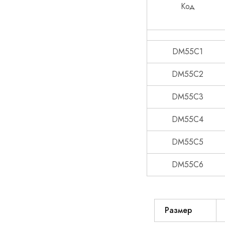
Маркучи за пренос на химикали
Код
Маркучи за турбозоли
Маркучи за храни
DM55C1
Маркучи каналопочистване
DM55C2
Маркучи мултифункционални
DM55C3
Маркучи полиуретанови/въздуховоди
DM55C4
ПНЕВМАТИКА – шлаухи и адаптери
DM55C5
Други
DM55C6
Размер