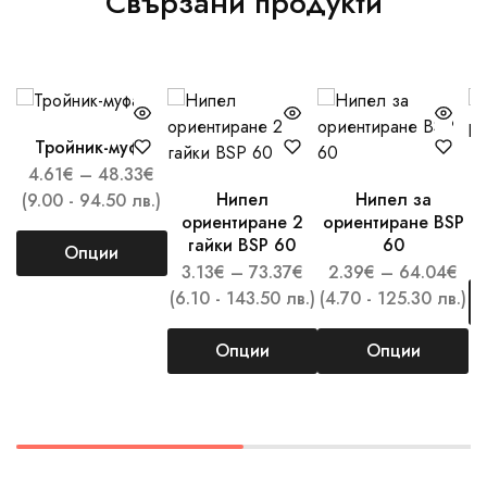
Свързани продукти
Тройник-муфа
4.61
€
–
48.33
€
Нипел
Нипел за
(9.00 - 94.50 лв.)
ориентиране 2
ориентиране BSP
гайки BSP 60
60
(
Опции
3.13
€
–
73.37
€
2.39
€
–
64.04
€
(6.10 - 143.50 лв.)
(4.70 - 125.30 лв.)
Опции
Опции