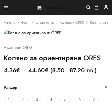
Гараж
Асенов
Начало
Фитинги - хидравлика
Адаптери ORFS
Коляно за ор
Адаптери ORFS
Коляно за ориентиране ORFS
4.36
€
–
44.60
€
(8.50 - 87.20 лв.)
Размер
1
2
3
4
5
6
7