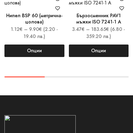
Нипел BSP 60 (метрична-
Бързосменник PAV1
цолова)
мъжки ISO 7241-1 A
1.12
€
–
9.90
€
(2.20 -
3.47
€
–
183.65
€
(6.80 -
19.40 лв.)
359.20 лв.)
Опции
Опции