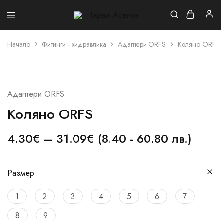
Гараж
Асенов
Начало
Фитинги - хидравлика
Адаптери ORFS
Коляно ORFS
Адаптери ORFS
Коляно ORFS
4.30
€
–
31.09
€
(8.40 - 60.80 лв.)
Размер
1
2
3
4
5
6
7
8
9