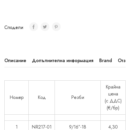
Сподели
Описание
Допълнителна информация
Brand
Отзив
Крайна
цена
Номер
Код
Резби
(с ДДС)
(€/бр)
1
NR217-01
9/16″-18
4,30