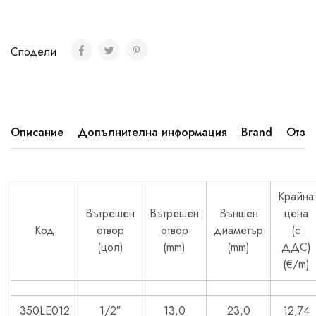
Сподели
Описание
Допълнителна информация
Brand
Отзив
Крайна
Вътрешен
Вътрешен
Външен
цена
Код
отвор
отвор
диаметър
(с
(цол)
(mm)
(mm)
ДДС)
(€/m)
350LE012
1/2″
13,0
23,0
12,74