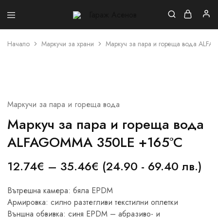
Гараж
Асенов
Начало
Маркучи за храни
Маркуч за пара и гореща вода ALF
Маркучи за пара и гореща вода
Маркуч за пара и гореща вода
ALFAGOMMA 350LE +165°C
12.74
€
–
35.46
€
(24.90 - 69.40 лв.)
Вътрешна камера: бяла EPDM
Армировка: силно разтегливи текстилни оплетки
Външна обвивка: синя EPDM – абразиво- и