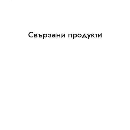
Свързани продукти
Маркуч за пренос на
храни PVC Magnum Metal
Маркуч за водоструйки и
пароструйки Vitillo 150°
2.79
€
–
34.20
€
(5.50 -
СИН
66.90 лв.)
3.73
€
–
5.72
€
(7.30 -
11.20 лв.)
Опции
Опции