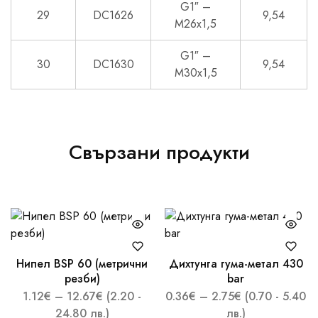
G1″ –
29
DC1626
9,54
M26x1,5
G1″ –
30
DC1630
9,54
M30x1,5
Свързани продукти
Нипел BSP 60 (метрични
Дихтунга гума-метал 430
резби)
bar
1.12
€
–
12.67
€
(2.20 -
0.36
€
–
2.75
€
(0.70 - 5.40
24.80 лв.)
лв.)