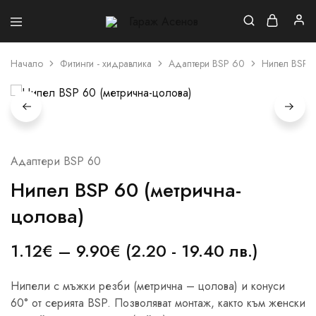
Гараж
Асенов
Начало
Фитинги - хидравлика
Адаптери BSP 60
Нипел BSP 6
Адаптери BSP 60
Нипел BSP 60 (метрична-
цолова)
1.12
€
–
9.90
€
(2.20 - 19.40 лв.)
Нипели с мъжки резби (метрична – цолова) и конуси
60° от серията BSP. Позволяват монтаж, както към женски