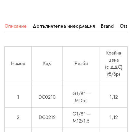
Описание
Допълнителна информация
Brand
Отзив
Крайна
цена
Номер
Код
Резби
(с ДДС)
(€/бр)
G1/8″ –
1
DC0210
1,12
M10x1
G1/8″ –
2
DC0212
1,12
M12x1,5