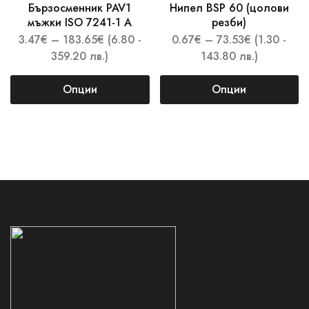
Бързосменник PAV1
Нипел BSP 60 (цолови
мъжки ISO 7241-1 A
резби)
3.47
€
–
183.65
€
(6.80 -
0.67
€
–
73.53
€
(1.30 -
359.20 лв.)
143.80 лв.)
Опции
Опции