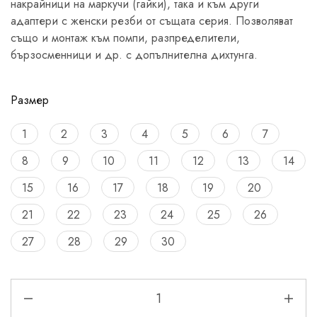
накрайници на маркучи (гайки), така и към други
адаптери с женски резби от същата серия. Позволяват
също и монтаж към помпи, разпределители,
бързосменници и др. с допълнителна дихтунга.
Размер
1
2
3
4
5
6
7
8
9
10
11
12
13
14
15
16
17
18
19
20
21
22
23
24
25
26
27
28
29
30