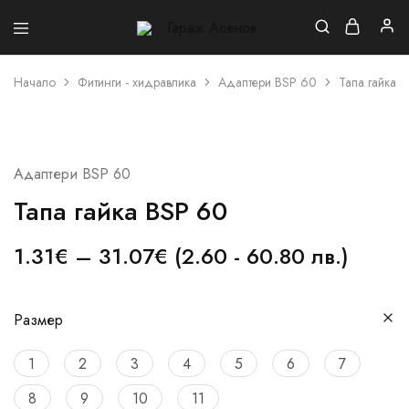
Гараж
Асенов
Начало
Фитинги - хидравлика
Адаптери BSP 60
Тапа гайка 
Адаптери BSP 60
Тапа гайка BSP 60
1.31
€
–
31.07
€
(2.60 - 60.80 лв.)
Размер
1
2
3
4
5
6
7
8
9
10
11