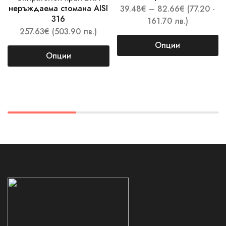
неръждаема стомана AISI
39.48
€
–
82.66
€
(77.20 -
316
161.70 лв.)
257.63
€
(503.90 лв.)
Опции
Опции