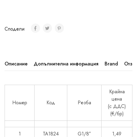
Сподели
Описание
Допълнителна информация
Brand
Отзив
Крайна
цена
Номер
Код
Резба
(с ДДС)
(€/бр)
1
TA1824
G1/8″
1,49